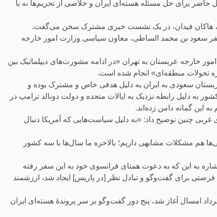
اضر برای حل مسئله هسته‌ای ایران و خلاصی از تحریم‌ها نه با
سفر سعود بن محمد الساطی، معاون سیاسی وزارت امور خارجه
ر خارجه عربستان به تهران «در ادامه مشورت‌های دیپلماتیک بین
اره تحولات منطقه‌ای» انجام شده است.
ستان سعودی به ایران به دلیل هدفی خاص و مشترک بوده و
شور به دلیل رابطه نزدیک به ایالات متحده و دولت دونالد ترامپ در
ه این گمانه دامن زده‌اند.
 غربی چنین توضیح داد: «به دلیل سیاست‌هایی که آمریکا دنبال
ی‌ها هم مشکلات مشابهی داریم؛ بالاخره ما سال‌ها با سه کشور
شاره به این که به دعوت همتای فرانسوی خود به این سفر رفته
که فرصتی برای گفت‌وگو و تبادل نظر [در پاریس] ایجاد شد، ارزشمند
ن و واشینگتن تا پیش از جنگ ۱۲ روزهٔ ایران و اسرائیل که ۲۳ خرداد امسال آغاز شد، پنج دور گفت‌وگو بر سر پروندهٔ هسته‌ای ایران