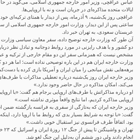
عباس عراقچی، وزیر امور خارجه جمهوری اسلامی، می‌گوید در حال ح
ایالات متحده مذاکره‌ای در جریان است و نه با اروپایی‌ها.
عراقچی روز یک‌شنبه، ۹ آذرماه، پس از دیدار با همتای ترکیه‌ای خود، هاکان فیدان، در یک نشست خبری مشترک سخن می‌گفت.
ساعتی پس از این دیدار، وزارت امور خارجه جمهوری اسلامی از 
عربستان سعودی، به تهران خبر داد.
آن طور که وزارت خارجه توضیح داده، سفر معاون سیاسی وزارت امو
دو کشور و با هدف رایزنی در مورد روابط دوجانبه و تبادل نظر درب
مشخص نیست که همزمانی سفر این دو مقام خارجی از ترکیه و عرب
وزارت خارجه ایران هم در این باره توصیحی نداده است؛ اما هر دو ک
برهه‌هایی نقش میانجی را میان ایران و آمریکا بازی کرده یا دست‌کم ب
وزیر خارجه ایران روز یک‌شنبه درباره تعطیلی مذاکرات با طرف‌های
می‌کند، امکان مذاکره در حال حاضر وجود ندارد.»
او درباره مذاکراتش با طرف‌های اروپایی برجام هم گفت: «با اروپای
اروپایی مذاکره کردیم، اما نتایج واقعاً موثری نداشته است.»
وزیر خارجه ایران که به‌تازگی از سفری به فرانسه بازگشته ضمن ا
گفت: «با توجه به شرایط بسیار بدی که روابط ما با اروپا دارد، این
بود. اتفاقاً طرف فرانسوی نیز استقبال خوبی داشت.»
تهرا
انجام دادند ولی دور ششم آن به‌دلیل این جنگ لغو شد.