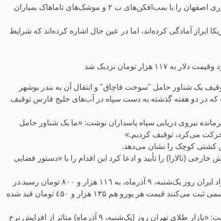
ایالات متحده اول تیر سه تأسیسات هسته‌ای نطنز، فردو مرکز فرآوری اصفهان را با بمب‌افکن‌های ب ۲ و موشک‌های تاماهاک بمباران
ا ابراز آمادگی کرده‌اند، اما در عین حال اشاره کرده‌اند که شرایط
هزار تومان نزدیک شد
توقیف یک شناور حامل "سوخت قاچاق" و انتقال آن به بندر بوشهر
ه در دو هفته گذشته به دست سپاه در آب‌های خلیج فارس توقیف
اه، روز یک‌شنبه ٩ آذر به نقل از یک فرمانده نیروی دریایی سپاه پاسداران نوشت: «ما یک شناور حامل
 حرکت می‌کرد، توقیف کردیم.»
ین کشتی کوچک را نشان می‌دهد.
نفتکش خارجی (تالارا) را تأیید و ادعا کرد این اقدام را با «دستور قضایی
لازم به ذکراست، با انتشار این خبر، قیمت هر دلار آمریکا در بازار آزاد ایران روز یک‌شنبه، ۹ آذرماه، به ۱۱٦ هزار و ۸۰۰ تومان رسید.در
سایت‌هایی که قیمت ارزهای خارجی در بازار ایران را به طور غیررسمی ثبت می‌کنند قیمت هر یورو هم ۱۳۵ هزار و ٤۵۰ تومان قید شده
در پی افزایش قیمت دلار، خبرگزاری رسمی جمهوری اسلامی، نوشت: «بازار طلای تهران روز (یک‌شنبه، ۹ آذرماه) متاثر از افزایش نرخ