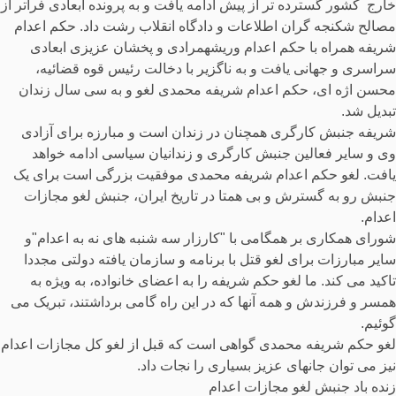
خارج کشور گسترده تر از پیش ادامه یافت و به پرونده ابعادی فراتر از
مصالح شکنجه گران اطلاعات و دادگاه انقلاب رشت داد. حکم اعدام
شریفه همراه با حکم اعدام وریشهمرادی و پخشان عزیزی ابعادی
سراسری و جهانی یافت و به ناگزیر با دخالت رئیس قوه قضائیه،
محسن اژه ای، حکم اعدام شریفه محمدی لغو و به سی سال زندان
تبدیل شد.
شریفه جنبش کارگری همچنان در زندان است و مبارزه برای آزادی
وی و سایر فعالین جنبش کارگری و زندانیان سیاسی ادامه خواهد
یافت. لغو حکم اعدام شریفه محمدی موفقیت بزرگی است برای یک
جنبش رو به گسترش و بی همتا در تاریخ ایران، جنبش لغو مجازات
اعدام.
شورای همکاری بر همگامی با "کارزار سه شنبه های نه به اعدام"و
سایر مبارزات برای لغو قتل با برنامه و سازمان یافته دولتی مجددا
تاکید می کند. ما لغو حکم شریفه را به اعضای خانواده، به ویژه به
همسر و فرزندش و همه آنها که در این راه گامی برداشتند، تبریک می
گوئیم.
لغو حکم شریفه محمدی گواهی است که قبل از لغو کل مجازات اعدام
نیز می توان جانهای عزیز بسیاری را نجات داد.
زنده باد جنبش لغو مجازات اعدام