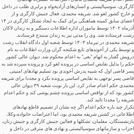
کارگری، سوسیالیستی و انسان‌های آزادیخواه و برابری طلب در داخل
و خارج کشور لغو شد. شریفه محمدی، فعال جنبش کارگری و از
اعضای سابق کمیته هماهنگی برای کمک به ایجاد تشکل کارگری در ۱۴
آذرماه ۱۴۰۲ توسط ماموران اداره اطلاعات دستگیر و به زندان لاکان
رشت فرستاده شد. وی را مدتی نیز به زندان سنندج فرستادند.
شریفه محمدی در تیرماه ۱۴۰۳ توسط شعبه اول دادگاه انقلاب رشت
و توسط یکی از آخوندهای تابع شکنجه گران وزارت اطلاعات به نام
درویش گفتار به اتهام “بغی” به اعدام محکوم شد. دیوان عالی کشور
حکم را بدلیل نقایص اساسی در پرونده لغو کرد و پرونده سپرده شد به
پسر قاضی اول که شبیه پدرش آخوندی بود تسلیم نهادهای امنیتی.
قاضی پسر توجهی به نقایص اساسی پرونده نکرد و مجددا برای شریفه
محمدی حکم اعدام صادر کرد. این بار نوبت شعبه ۳۹ دیوان عالی
کشور بود که از نواقص اساسی پرونده چشم پوشی کند و حکم اعدام
شریفه را مجددا تائید کند.
تکرار چند باره حکم اعدام اگر چه نشان از تصمیم قاطع نهادهای
اطلاعاتی در کشتن شریفه محمدی بود، اما اعتراضات خانواده،وکلا،
بازنشستگان، معلمان، تشکلها و فعالین جنبش کارگری و جنبش زنان،
احزاب و سازمانهای سوسیالیستی و نهادی های مترقی در داخل و